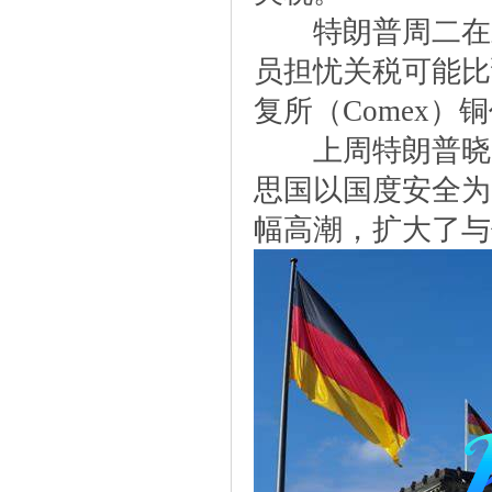
特朗普周二在对
员担忧关税可能比
复所（Comex
上周特朗普晓喻
思国以国度安全为
幅高潮，扩大了与