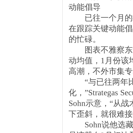
动能倡导
已往一个月的抛
在跟踪关键动能倡
的忙碌。
图表不雅察东说
动均值，1月份该
高潮，不外市集专
“与已往两年比
化，”Strategas
Sohn示意，“从
下歪斜，就很难接
Sohn说他选藏