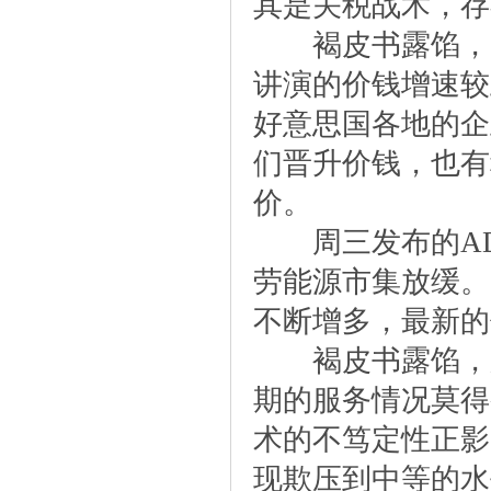
其是关税战术，存
褐皮书露馅，大
讲演的价钱增速较
好意思国各地的企
们晋升价钱，也有
价。
周三发布的AD
劳能源市集放缓。
不断增多，最新的
褐皮书露馅，服
期的服务情况莫得
术的不笃定性正影
现欺压到中等的水