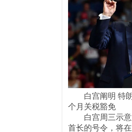
白宫阐明特朗普
个月关税豁免
白宫周三示意，
首长的号令，将在