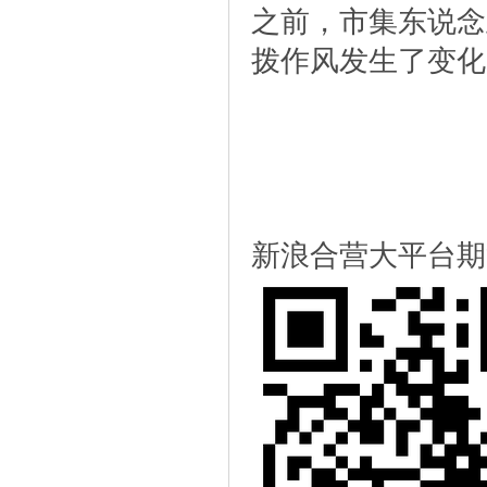
之前，市集东说念
拨作风发生了变化
新浪合营大平台