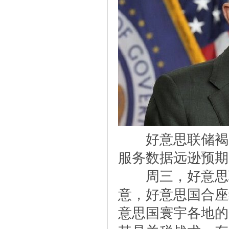
好意思联储褐皮
服务数据远逊预期
周三，好意思联
意，好意思国合座
意思国寰宇各地的