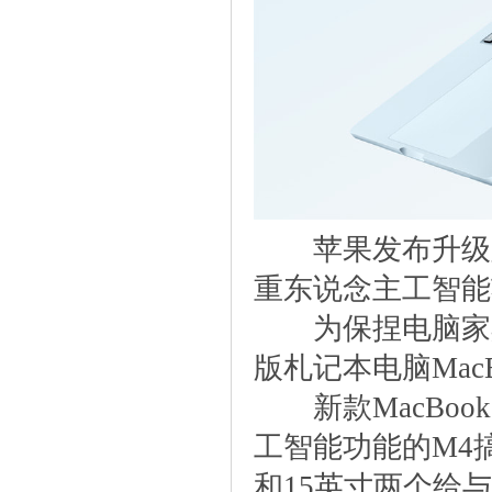
苹果发布升级版Ma
重东说念主工智能
为保捏电脑家具
版札记本电脑MacBo
新款MacBoo
工智能功能的M4
和15英寸两个给与