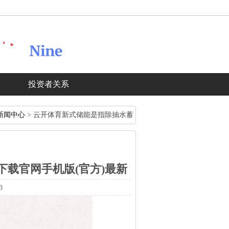
投资者关系
新闻中心
>云开体育新式储能是指除抽水蓄
n下载官网手机版(官方)最新
3
PP