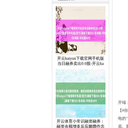
开云kaiyun下载官网手机版
当日融券卖出0.0股-开云ka
开端
【#
电的
开云体育小常识融资融券：
融资余额增多反应阛阓作念
底。