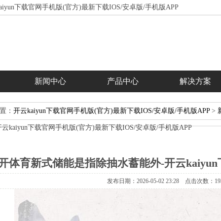
yun下载官网手机版(官方)最新下载IOS/安卓版/手机版APP
新闻中心
产品中心
解决方案
置：
开云kaiyun下载官网手机版(官方)最新下载IOS/安卓版/手机版APP
>
开云kaiyun下载官网手机版(官方)最新下载IOS/安卓版/手机版APP
开体育新式储能是指除抽水蓄能外-开云kaiyu
发布日期：2026-05-0223:28点击次数：19
下载IOS/安卓版/手机版A