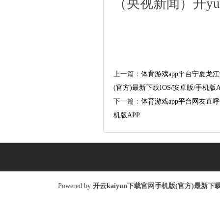
（央视新闻）开yu
上一篇：
体育游戏app平台宁夏龙
(官方)最新下载IOS/安卓版/手机版A
下一篇：
体育游戏app平台网友直呼：
机版APP
Poweredby
开云kaiyun下载官网手机版(官方)最新下载